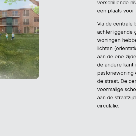
verschillende n
een plaats voor 
Via de centrale 
achterliggende 
woningen hebben
lichten (oriënta
aan de ene zijd
de andere kant 
pastoriewoning d
de straat. De ce
voormalige scho
aan de straatzij
circulatie.