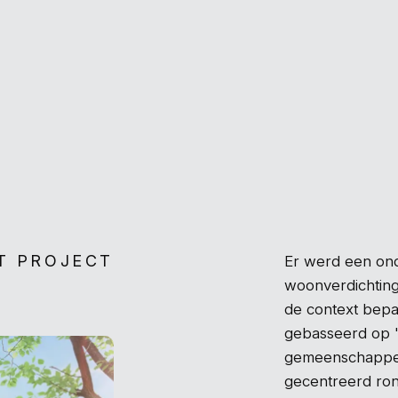
T PROJECT
Er werd een on
woonverdichting
de context bepa
gebasseerd op 'c
gemeenschappeli
gecentreerd ron