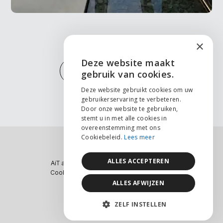
×
Deze website maakt
ENGLISH
MEER PROJECTEN
gebruik van cookies.
NEDERLANDS
Deze website gebruikt cookies om uw
gebruikerservaring te verbeteren.
FRANÇAIS
Door onze website te gebruiken,
stemt u in met alle cookies in
overeenstemming met ons
Cookiebeleid.
Lees meer
ALLES ACCEPTEREN
AiT architecten 2025 © I BE0835.709.339
Cookies & privacy
I
Orde van Architecten
Website by
core-graphics.be
ALLES AFWIJZEN
ZELF INSTELLEN