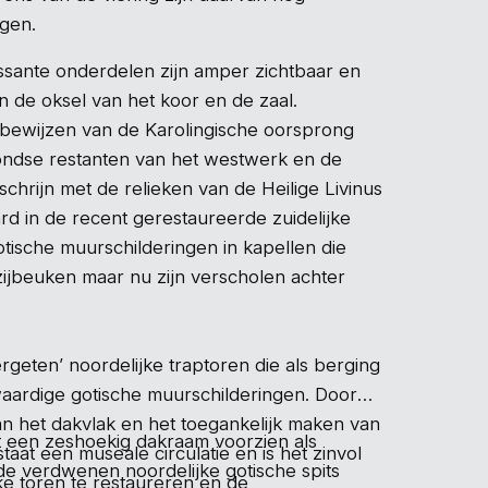
igen.
ssante onderdelen zijn amper zichtbaar en
in de oksel van het koor en de zaal.
bewijzen van de Karolingische oorsprong
ondse restanten van het westwerk en de
schrijn met de relieken van de Heilige Livinus
d in de recent gerestaureerde zuidelijke
tische muurschilderingen in kapellen die
zijbeuken maar nu zijn verscholen achter
ergeten’ noordelijke traptoren die als berging
aardige gotische muurschilderingen. Door
n het dakvlak en het toegankelijk maken van
t een zeshoekig dakraam voorzien als
taat een museale circulatie en is het zinvol
de verdwenen noordelijke gotische spits
ke toren te restaureren en de