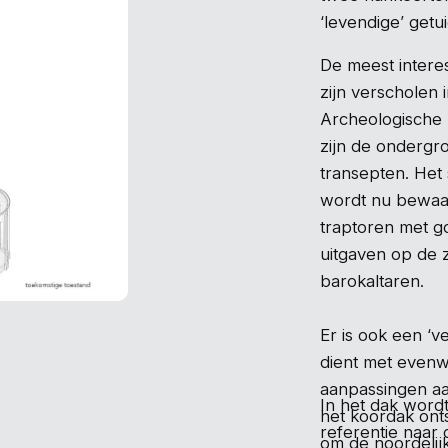
‘levendige’ getu
De meest intere
zijn verscholen 
Archeologische 
zijn de ondergr
transepten. Het 
wordt nu bewaar
traptoren met go
uitgaven op de 
barokaltaren.
Er is ook een ‘v
dient met evenw
aanpassingen aa
In het dak word
het koordak onts
referentie naar 
om de noordelij