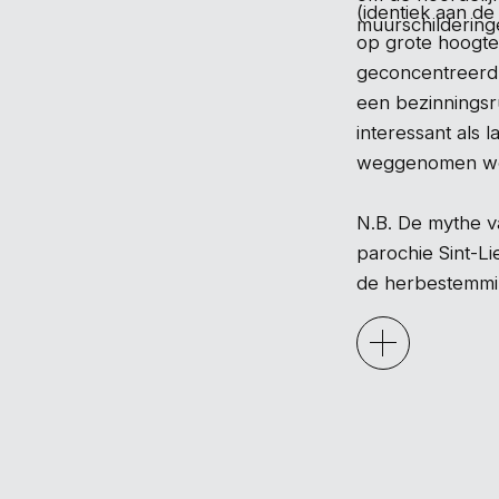
(identiek aan de
muurschildering
op grote hoogte 
geconcentreerd 
een bezinningsru
interessant als
weggenomen w
N.B. De mythe va
parochie Sint-L
de herbestemmin
de inrichting va
Livinusverering.