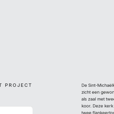
T PROJECT
De Sint-Michaëlk
zicht een gewo
als zaal met twe
koor. Deze kerk
twee flankeertor