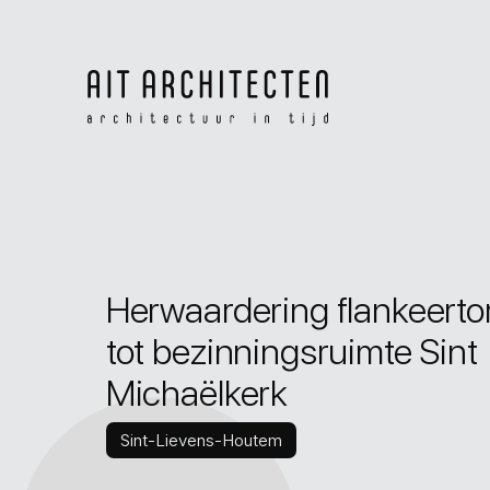
Herwaardering flankeerto
tot bezinningsruimte Sint
Michaëlkerk
Sint-Lievens-Houtem