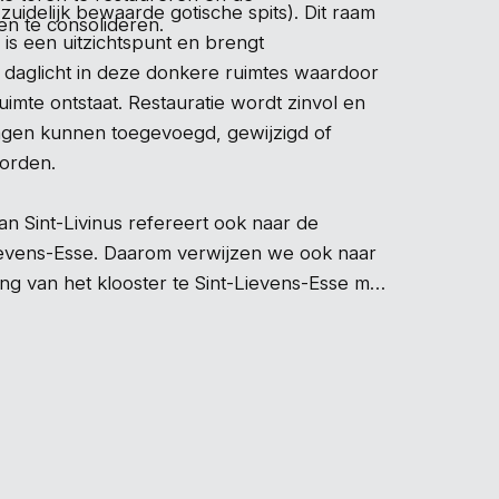
 zuidelijk bewaarde gotische spits). Dit raam
en te consolideren.
is een uitzichtspunt en brengt
daglicht in deze donkere ruimtes waardoor
imte ontstaat. Restauratie wordt zinvol en
 lagen kunnen toegevoegd, gewijzigd of
orden.
n Sint-Livinus refereert ook naar de
ievens-Esse. Daarom verwijzen we ook naar
g van het klooster te Sint-Lievens-Esse met
n de koer tot theater naar aanleiding van